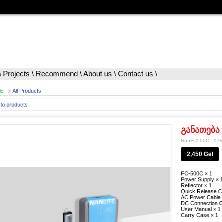
\
Projects
\
Recommend
\
About us
\
Contact us
\
le
All Products
to products
განათება
NanFC500C - 17
2,450 Gel
FC-500C × 1
Power Supply × 
Reflector × 1
Quick Release C
AC Power Cable 
DC Connection C
User Manual × 1
Carry Case × 1