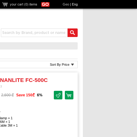
your cart (
0
) items
Geo
|
Eng
Sort By Price
 NANLITE FC-500C
67
2,600 ₾
Save 150₾
6%
1
lamp × 1
6M × 1
able 3M × 1