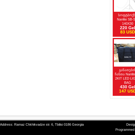
სოფტბოქ
Nanlite SB-
140X30
220 Ge
83 USD
განათები
ჩანთა Nanlit
2KIT LED LI
BAG
430 Ge
147 US
 Address: Ramaz Chkhikvadze str. 6, Tbilisi 0186 Georgia
Desig
Programmed 