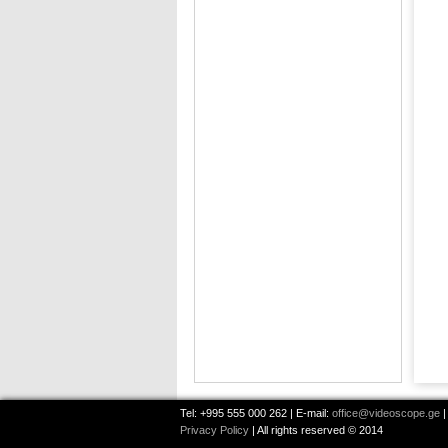
Tel: +995 555 000 262 | E-mail:
office@videoscope.ge
|
Privacy Policy
| All rights reserved © 2014