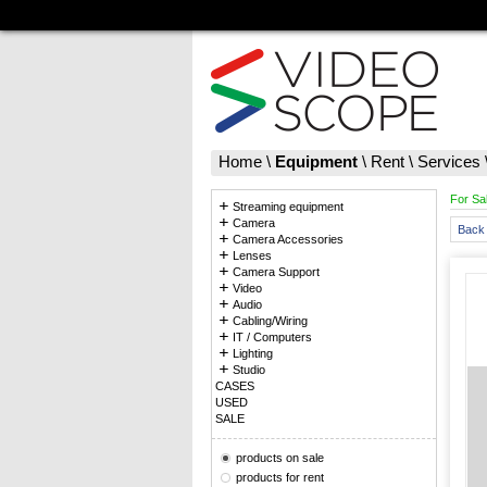
Home
\
Equipment
\
Rent
\
Services
For Sa
Streaming equipment
Camera
Back 
Camera Accessories
Lenses
Camera Support
Video
Audio
Cabling/Wiring
IT / Computers
Lighting
Studio
CASES
USED
SALE
products on sale
products for rent