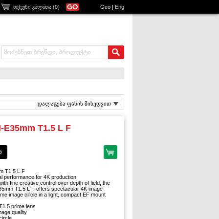
თქვენი კალათა (
0
)
Geo
|
Eng
დალაგება ფასის მიხედვით
-E35mm T1.5 L F
ი
 T1.5 L F
al performance for 4K production
with fine creative control over depth of field, the
5mm T1.5 L F offers spectacular 4K image
frame image circle in a light, compact EF mount
1.5 prime lens
age quality
circle