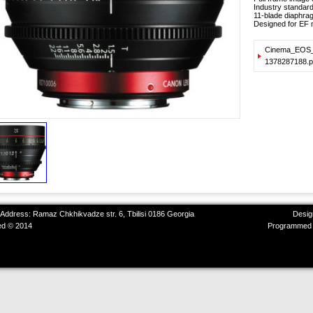
Industry standard
11-blade diaphragm
Designed for EF
Cinema_EOS_
1378287188.p
 Address: Ramaz Chkhikvadze str. 6, Tbilisi 0186 Georgia
Desig
ved © 2014
Programmed 