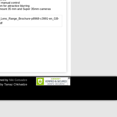
 manual control
 for attractive blurring
 mount 35 mm and Super 35mm cameras
Lens_Range_Brochure-p8968-c3991-en_GB-
df
ned by
Niki Getsadze
by Tamaz Chkhaidze