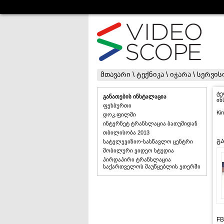
მთავარი
\
ტექნიკა
\
იჯარა
\
სერვის
ტე
განათების ინსტალაცია
ინ
ფეხბურთი
Kin
დოკ.ფილმი
ინტერნეტ ტრანსლაცია ბათუმიდან
თბილისობა 2013
გ
სატელევიზიო-სასწავლო ცენტრი
მობილური ვიდეო სტუდია
პირდაპირი ტრანსლაცია
საქართველოს მაუწყებლის ეთერში
FB