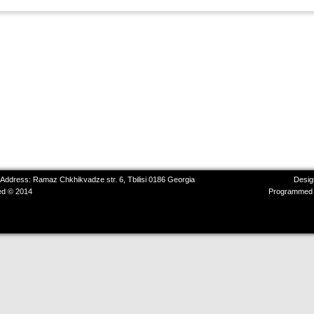
 Address: Ramaz Chkhikvadze str. 6, Tbilisi 0186 Georgia
Desig
ved © 2014
Programmed 